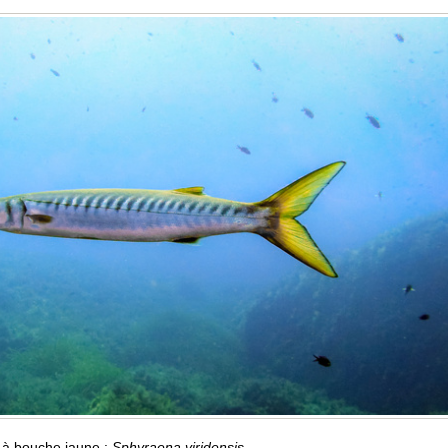
à bouche jaune :
Sphyraena viridensis