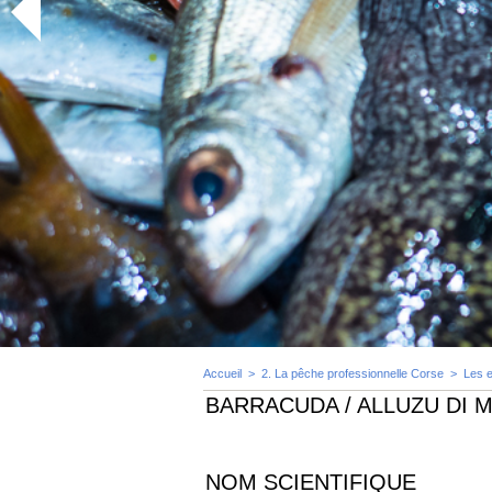
Accueil
>
2. La pêche professionnelle Corse
>
Les 
BARRACUDA / ALLUZU DI 
NOM SCIENTIFIQUE