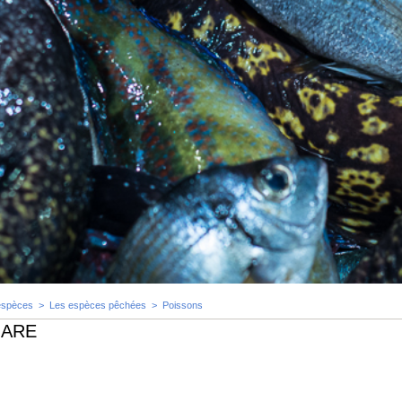
espèces
>
Les espèces pêchées
>
Poissons
MARE