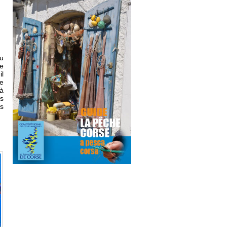
eu
le
il
e
à
es
s