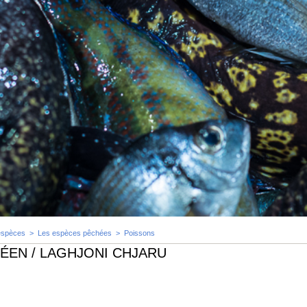
espèces
>
Les espèces pêchées
>
Poissons
ÉEN / LAGHJONI CHJARU