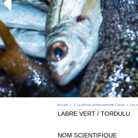
Accueil
>
2. La pêche professionnelle Corse
>
Les 
LABRE VERT / TORDULU
NOM SCIENTIFIQUE