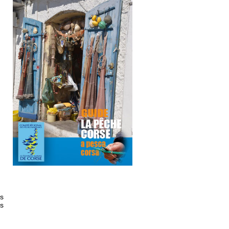
es
es