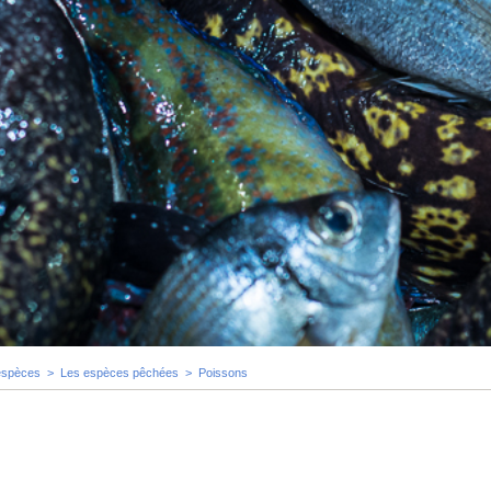
espèces
>
Les espèces pêchées
>
Poissons