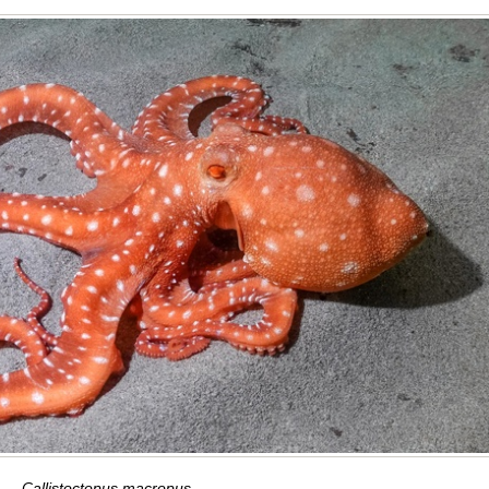
Callistoctopus macropus