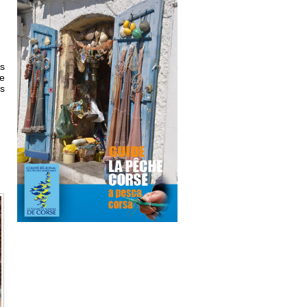
és
le
s