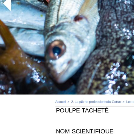
Accueil
>
2. La pêche professionnelle Corse
>
Les 
POULPE TACHETÉ
NOM SCIENTIFIQUE