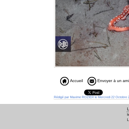
Accueil
Envoyer à un am
Rédigé par Maxime ROZIER le Mercredi 22 Octobre 2
l
L