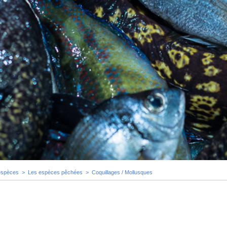
espèces
>
Les espèces pêchées
>
Coquillages / Mollusques