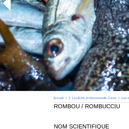
Accueil
>
2. La pêche professionnelle Corse
>
Les 
ROMBOU / ROMBUCCIU
NOM SCIENTIFIQUE