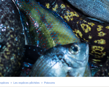
espèces
>
Les espèces pêchées
>
Poissons