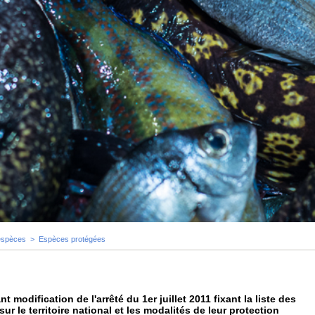
espèces
>
Espèces protégées
 modification de l'arrêté du 1er juillet 2011 fixant la liste des
 le territoire national et les modalités de leur protection