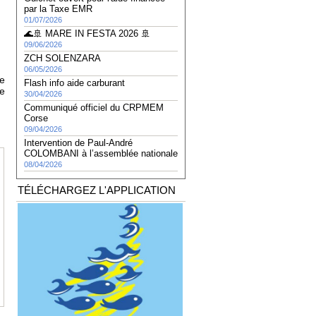
par la Taxe EMR
01/07/2026
🌊🚢 MARE IN FESTA 2026 🚢
09/06/2026
ZCH SOLENZARA
06/05/2026
te
Flash info aide carburant
me
30/04/2026
Communiqué officiel du CRPMEM
Corse
09/04/2026
Intervention de Paul-André
COLOMBANI à l’assemblée nationale
08/04/2026
TÉLÉCHARGEZ L'APPLICATION