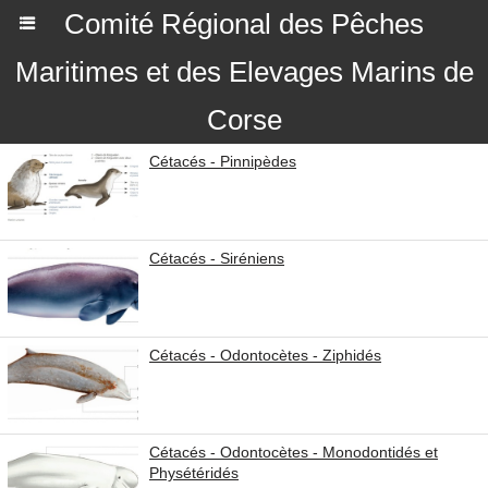
Comité Régional des Pêches
Maritimes et des Elevages Marins de
Corse
Cétacés - Pinnipèdes
Cétacés - Siréniens
Cétacés - Odontocètes - Ziphidés
Cétacés - Odontocètes - Monodontidés et
Physétéridés