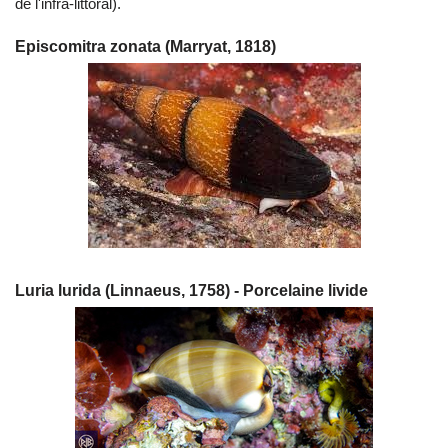
de l'infra-littoral).
Episcomitra zonata (Marryat, 1818)
Luria lurida (Linnaeus, 1758) - Porcelaine livide