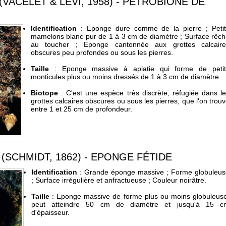
VACELET & LÉVI, 1958) - PÉTROBIONE DE
Identification
: Eponge dure comme de la pierre ; Petit
mamelons blanc pur de 1 à 3 cm de diamètre ; Surface rêc
au toucher ; Eponge cantonnée aux grottes calcaire
obscures peu profondes ou sous les pierres.
Taille
: Eponge massive à aplatie qui forme de petit
monticules plus ou moins dressés de 1 à 3 cm de diamètre.
Biotope
: C'est une espèce très discrète, réfugiée dans l
grottes calcaires obscures ou sous les pierres, que l'on trou
entre 1 et 25 cm de profondeur.
SCHMIDT, 1862) - EPONGE FÉTIDE
Identification
: Grande éponge massive ; Forme globuleus
; Surface irrégulière et anfractueuse ; Couleur noirâtre.
Taille
: Eponge massive de forme plus ou moins globuleuse
peut atteindre 50 cm de diamètre et jusqu'à 15 c
d'épaisseur.