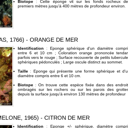
Biotope
: Cette éponge vit sur les fonds rocheux de
premiers mètres jusqu'à 400 mètres de profondeur environ.
AS, 1766) - ORANGE DE MER
Identification
: Eponge sphérique d'un diamètre compri
entre 6 et 10 cm ; Coloration orange prononcée tendan
parfois vers le rouge ; Surface recouverte de petits tubercul
sphériques pédonculés ; Large oscule distinct au sommet.
Taille
: Eponge qui présente une forme sphérique et d'u
diamètre compris entre 6 et 10 cm.
Biotope
: On trouve cette espèce fixée dans des endroit
ombragés sur les rochers ou sur les parois des grottes
depuis la surface jusqu'à environ 130 mètres de profondeur
MELONE, 1965) - CITRON DE MER
Identification
: Eponge +/- sphérique, diamètre compri