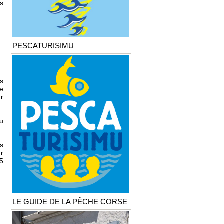
es
PESCATURISIMU
es
e
r
u
.
es
r
15
LE GUIDE DE LA PÊCHE CORSE