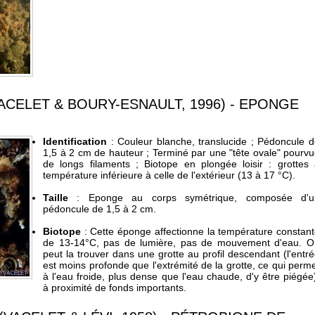
CELET & BOURY-ESNAULT, 1996) - EPONGE
Identification
: Couleur blanche, translucide ; Pédoncule 
1,5 à 2 cm de hauteur ; Terminé par une "tête ovale" pourv
de longs filaments ; Biotope en plongée loisir : grottes
température inférieure à celle de l'extérieur (13 à 17 °C).
Taille
: Eponge au corps symétrique, composée d'u
p
édoncule de 1,5 à 2 cm.
Biotope
: Cette éponge affectionne la température constan
de 13-14°C, pas de lumière, pas de mouvement d'eau. O
peut la trouver dans une grotte au profil descendant (l'entr
est moins profonde que l'extrémité de la grotte, ce qui perm
à l'eau froide, plus dense que l'eau chaude, d'y être piégée
à proximité de fonds importants.