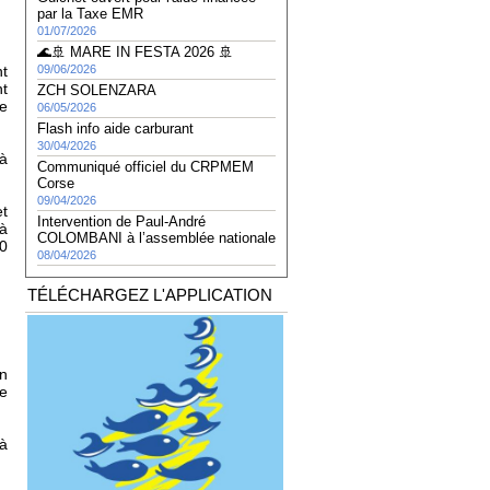
par la Taxe EMR
01/07/2026
🌊🚢 MARE IN FESTA 2026 🚢
nt
09/06/2026
nt
ZCH SOLENZARA
de
06/05/2026
Flash info aide carburant
30/04/2026
 à
Communiqué officiel du CRPMEM
Corse
09/04/2026
t
Intervention de Paul-André
'à
COLOMBANI à l’assemblée nationale
10
08/04/2026
TÉLÉCHARGEZ L'APPLICATION
en
le
 à