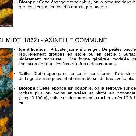
Biotope
: Cette éponge est sciaphile, on la retrouve dans l
grottes, les surplombs et à grande profondeur.
HMIDT, 1862) - AXINELLE COMMUNE.
Identification
: Arbuste jaune à orangé ; De petites oscul
régulièrement groupés en étoile ou en cercle ; Surfac
légèrement rugueuse ; Une forme générale modelée pa
l'agitation de l'eau, les flux et la force des courants.
Taille
: Cette éponge se rencontre sous forme d'arbuste o
de large éventail pouvant atteindre 60 cm de haut, voire plus
Biotope
: Cette éponge est sciaphile, on la retrouve sur d
roches plus ou moins envasées et plutôt en profondeu
(jusqu'à 100m), voire sur des surplombs rocheux dès 10 à 
cm.