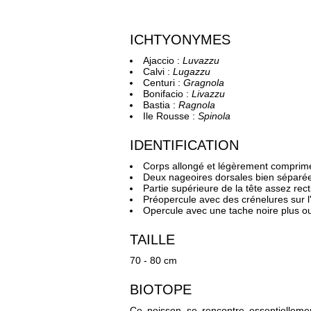
ICHTYONYMES
Ajaccio :
Luvazzu
Calvi :
Lugazzu
Centuri :
Gragnola
Bonifacio :
Livazzu
Bastia :
Ragnola
Ile Rousse :
Spinola
IDENTIFICATION
Corps allongé et légèrement comprimé
Deux nageoires dorsales bien séparé
Partie supérieure de la tête assez recti
Préopercule avec des crénelures sur l'
Opercule avec une tache noire plus ou
TAILLE
70 - 80 cm
BIOTOPE
Ce poisson se rencontre essentiellemen