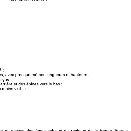
 ;
es, avec presque mêmes longueurs et hauteurs ;
ligne ;
arrière et des épines vers le bas ;
 moins visible
t au-dessus des fonds sableux ou rocheux de la frange littorale. 