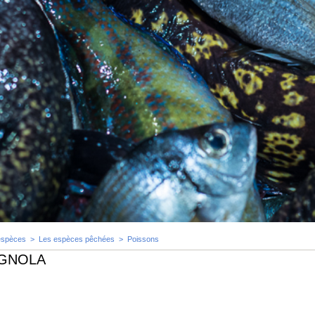
espèces
>
Les espèces pêchées
>
Poissons
AGNOLA