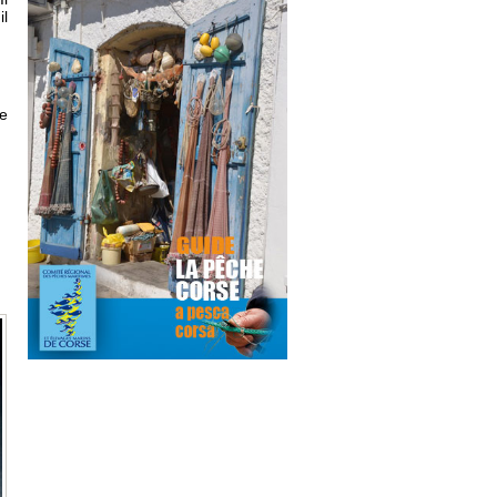
il
re