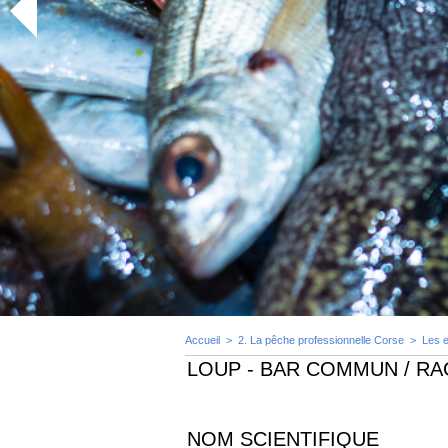
Accueil
>
2. La pêche professionnelle Corse
>
Les 
LOUP - BAR COMMUN / R
NOM SCIENTIFIQUE