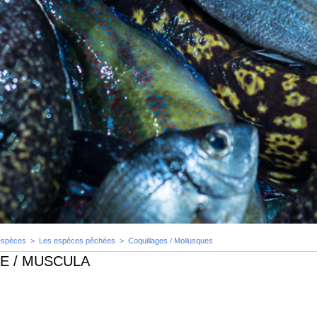
espèces
>
Les espèces pêchées
>
Coquillages / Mollusques
E / MUSCULA