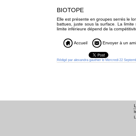
BIOTOPE
Elle est présente en groupes serrés le lon
battues, juste sous la surface. La limite
limite inférieure dépend de la compétitiv
Accueil
Envoyer à un am
Rédigé par alexandra gauthier le Mercredi 22 Septem
l
L