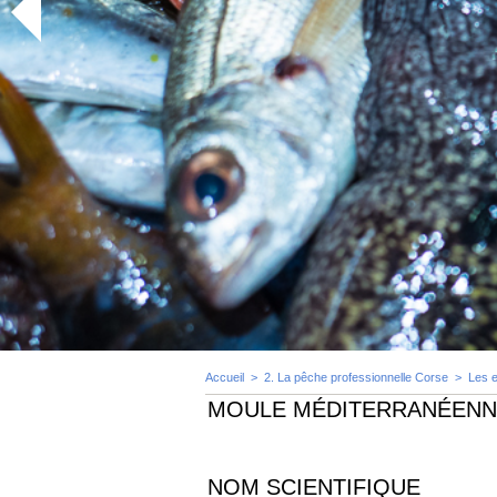
Accueil
>
2. La pêche professionnelle Corse
>
Les 
MOULE MÉDITERRANÉENN
NOM SCIENTIFIQUE