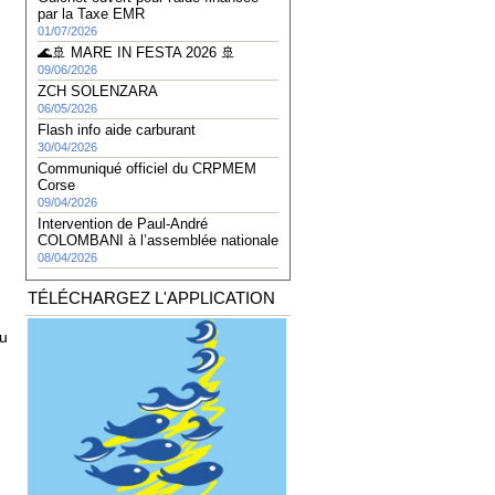
par la Taxe EMR
01/07/2026
🌊🚢 MARE IN FESTA 2026 🚢
09/06/2026
ZCH SOLENZARA
06/05/2026
Flash info aide carburant
30/04/2026
Communiqué officiel du CRPMEM
Corse
09/04/2026
Intervention de Paul-André
COLOMBANI à l’assemblée nationale
08/04/2026
TÉLÉCHARGEZ L'APPLICATION
du