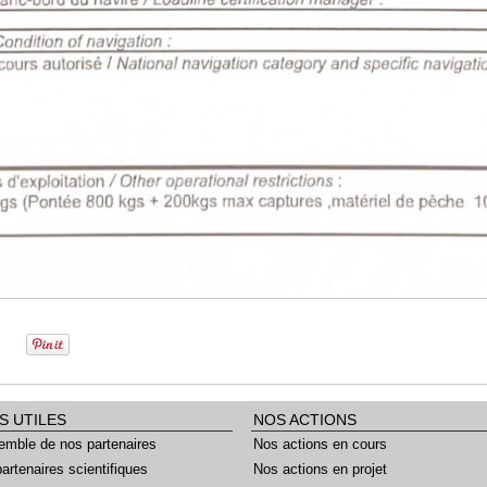
S UTILES
NOS ACTIONS
emble de nos partenaires
Nos actions en cours
artenaires scientifiques
Nos actions en projet