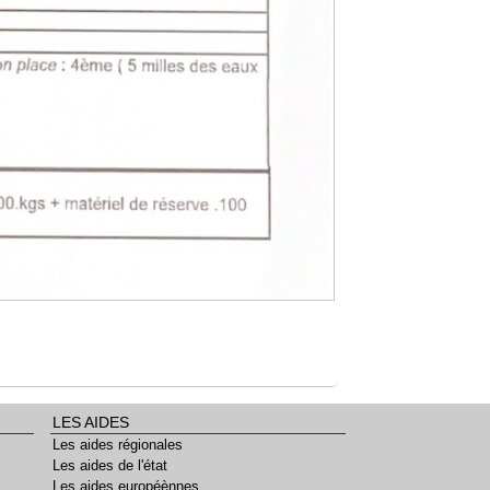
LES AIDES
Les aides régionales
Les aides de l'état
Les aides européènnes