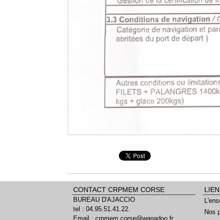
CONTACT CRPMEM CORSE
LIEN
BUREAU D'AJACCIO
L'ens
tel : 04.95.51.41.22.
Nos p
Email : crpmem.corse@wanadoo.fr