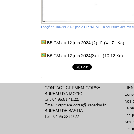
Lançé en Janvier 2023 par le CRPMEMC, la poursuite des missio
BB CM du 12 juin 2024 (2).tif
(41.71 Ko)
BB CM du 12 juin 2024(3).tif
(10.12 Ko)
CONTACT CRPMEM CORSE
LIEN
BUREAU D'AJACCIO
L'ens
tel : 04.95.51.41.22.
Nos p
Email : crpmem.corse@wanadoo.fr
La re
BUREAU DE BASTIA
Les p
Tel : 04 95 32 59 22
Nos r
Les r