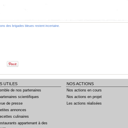
ns des brigades bleues restent incertaine.
S UTILES
NOS ACTIONS
emble de nos partenaires
Nos actions en cours
artenaires scientifiques
Nos actions en projet
vue de presse
Les actions réalisées
etites annonces
ecettes culinaires
estaurants appartenant à des