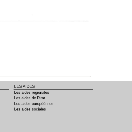
LES AIDES
Les aides régionales
Les aides de l'état
Les aides européènnes
Les aides sociales