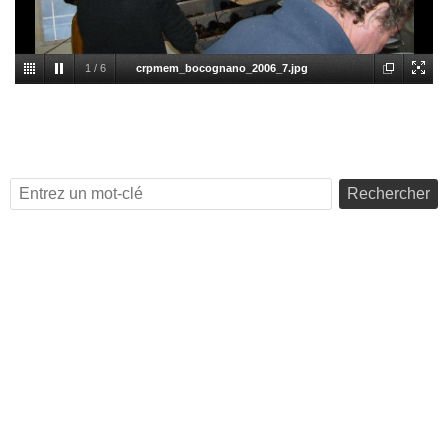
1
/
6
crpmem_bocognano_2006_7.jpg
Rechercher