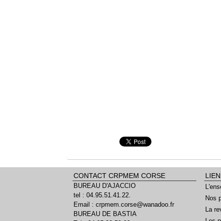
CONTACT CRPMEM CORSE
LIEN
BUREAU D'AJACCIO
L'ens
tel : 04.95.51.41.22.
Nos p
Email : crpmem.corse@wanadoo.fr
La re
BUREAU DE BASTIA
Les p