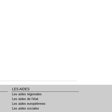
LES AIDES
Les aides régionales
Les aides de l'état
Les aides européènnes
Les aides sociales