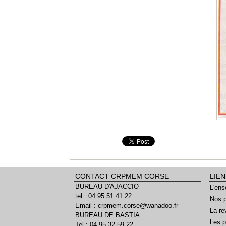
CONTACT CRPMEM CORSE
LIEN
BUREAU D'AJACCIO
L'ens
tel : 04.95.51.41.22.
Nos p
Email : crpmem.corse@wanadoo.fr
La re
BUREAU DE BASTIA
Les p
Tel : 04 95 32 59 22