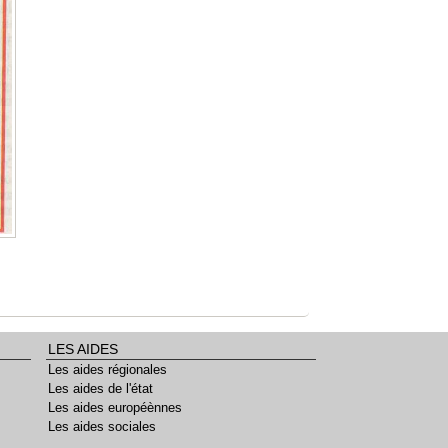
LES AIDES
Les aides régionales
Les aides de l'état
Les aides européènnes
Les aides sociales