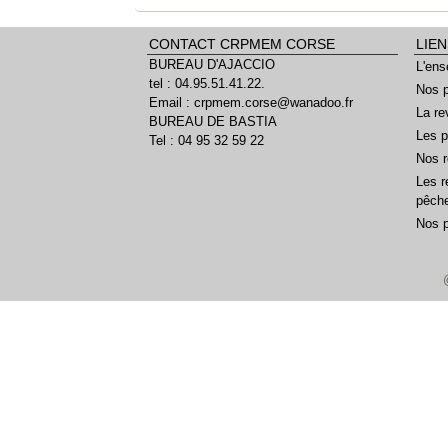
CONTACT CRPMEM CORSE
LIEN
BUREAU D'AJACCIO
L'ens
tel : 04.95.51.41.22.
Nos p
Email : crpmem.corse@wanadoo.fr
La re
BUREAU DE BASTIA
Les p
Tel : 04 95 32 59 22
Nos r
Les r
pêch
Nos 