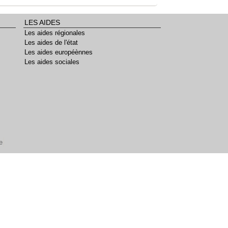
LES AIDES
Les aides régionales
Les aides de l'état
Les aides européènnes
Les aides sociales
e