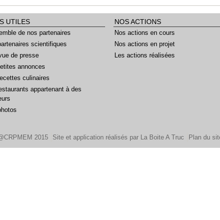
S UTILES
NOS ACTIONS
emble de nos partenaires
Nos actions en cours
artenaires scientifiques
Nos actions en projet
vue de presse
Les actions réalisées
etites annonces
ecettes culinaires
estaurants appartenant à des
eurs
photos
@CRPMEM 2015
Site et application réalisés par La Boite A Truc
Plan du sit