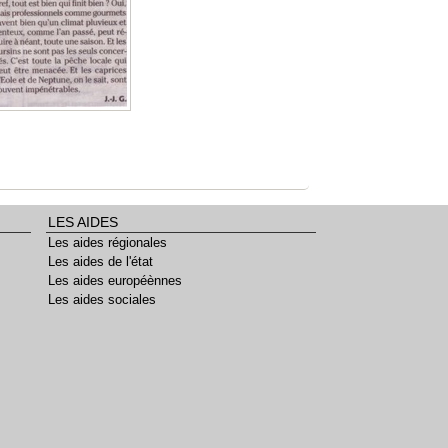
LES AIDES
Les aides régionales
Les aides de l'état
Les aides européènnes
Les aides sociales