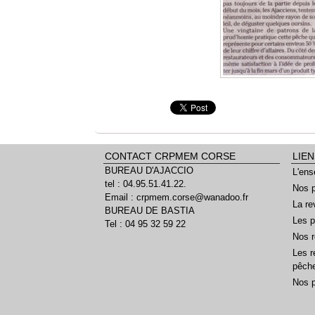
CONTACT CRPMEM CORSE
LIEN
BUREAU D'AJACCIO
L'ens
tel : 04.95.51.41.22.
Nos p
Email : crpmem.corse@wanadoo.fr
La re
BUREAU DE BASTIA
Les p
Tel : 04 95 32 59 22
Nos r
Les r
pêch
Nos 