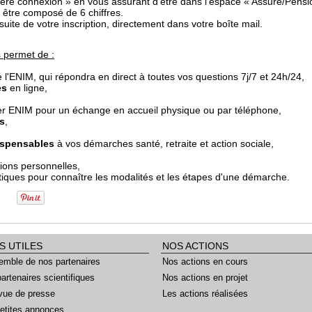
ère connexion » en vous assurant d’être dans l’espace « Assuré/Pensi
 être composé de 6 chiffres.
uite de votre inscription, directement dans votre boîte mail.
 permet de :
 de l'ENIM, qui répondra en direct à toutes vos questions 7j/7 et 24h/24,
es
en ligne,
er ENIM pour un échange en accueil physique ou par téléphone,
s
,
dispensables
à vos démarches santé, retraite et action sociale,
ions personnelles,
iques pour connaître les modalités et les étapes d'une démarche.
S UTILES
NOS ACTIONS
emble de nos partenaires
Nos actions en cours
artenaires scientifiques
Nos actions en projet
vue de presse
Les actions réalisées
etites annonces