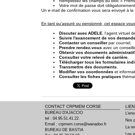
Remplissez les champs du bloc « Premi
Votre mot de passe doit obligatoirement
Un e-mail de confirmation vous sera envoyé à la s
En tant qu'assuré ou pensionné, cet espace vous
Discuter avec ADELE
, l'agent virtuel
Suivre l'avancement de vos demand
Contacter un conseiller
par courriel,
Prendre rendez-vous
avec un conseill
Obtenir vos documents administratif
Consulter votre relevé de carrière
,
Télécharger tous les formulaires in
Transmettre des documents
,
Modifier vos coordonnées
et informat
Consulter les fiches pratiques
thémat
CONTACT CRPMEM CORSE
LIEN
BUREAU D'AJACCIO
L'ens
tel : 04.95.51.41.22.
Nos p
Email : crpmem.corse@wanadoo.fr
La re
BUREAU DE BASTIA
Les p