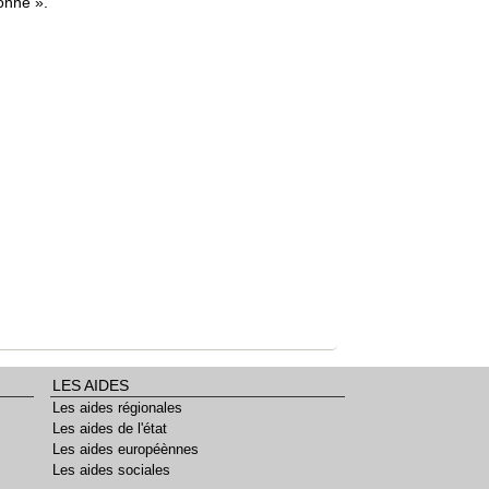
onné ».
LES AIDES
Les aides régionales
Les aides de l'état
Les aides européènnes
Les aides sociales