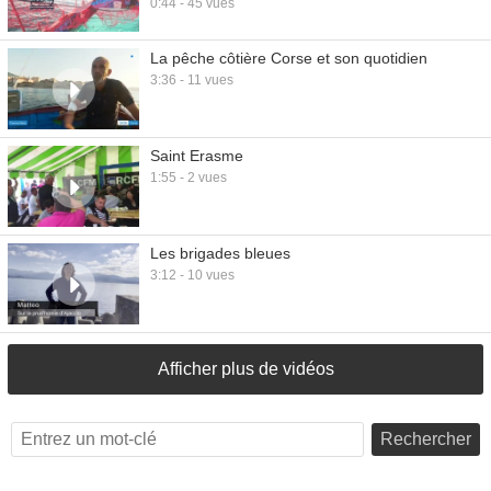
0:44 - 45 vues
La pêche côtière Corse et son quotidien
3:36 - 11 vues
Saint Erasme
1:55 - 2 vues
Les brigades bleues
3:12 - 10 vues
Afficher plus de vidéos
Rechercher